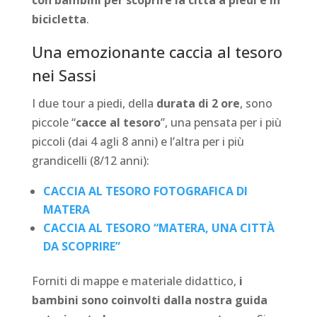
con bambini per scoprire la città a piedi e in
bicicletta
.
Una emozionante caccia al tesoro
nei Sassi
I due tour a piedi, della
durata di 2 ore
, sono
piccole “
cacce al tesoro
”, una pensata per i più
piccoli (dai 4 agli 8 anni) e l’altra per i più
grandicelli (8/12 anni):
CACCIA AL TESORO FOTOGRAFICA DI
MATERA
CACCIA AL TESORO “MATERA, UNA CITTÀ
DA SCOPRIRE”
Forniti di mappe e materiale didattico,
i
bambini sono coinvolti dalla nostra guida