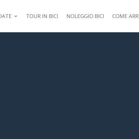
IDATE
TOUR IN BICI
NOLEGGIO BICI
COME ARR