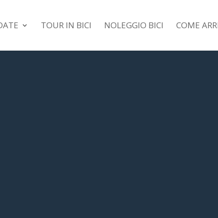
IDATE
TOUR IN BICI
NOLEGGIO BICI
COME ARR